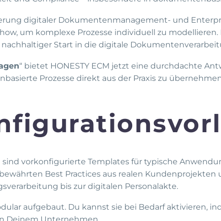
iterung digitaler Dokumentenmanagement- und Enterp
how, um komplexe Prozesse individuell zu modellieren. 
nd nachhaltiger Start in die digitale Dokumentenverarbe
lagen
“ bietet HONESTY ECM jetzt eine durchdachte Antw
asierte Prozesse direkt aus der Praxis zu übernehmen
nfigurationsvor
sind vorkonfigurierte Templates für typische Anwendun
ewährten Best Practices aus realen Kundenprojekten 
verarbeitung bis zur digitalen Personalakte.
ular aufgebaut. Du kannst sie bei Bedarf aktivieren, in
 in Deinem Unternehmen.