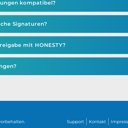
dungen kompatibel?
sche Signaturen?
freigabe mit HONESTY?
ngen?
orbehalten.
Support
Kontakt
Impres