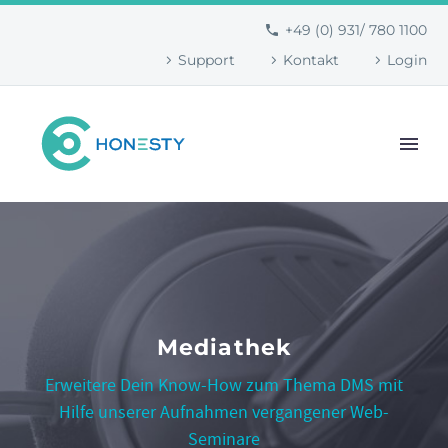
+49 (0) 931/ 780 1100
Support
Kontakt
Login
Mediathek
Erweitere Dein Know-How zum Thema DMS mit
Hilfe unserer Aufnahmen vergangener Web-
Seminare