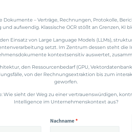
okumente – Verträge, Rechnungen, Protokolle, Berichte
lig und aufwendig. Klassische OCR stößt an Grenzen, KI bl
 den Einsatz von Large Language Models (LLMs), struktu
tenverarbeitung setzt. Im Zentrum dessen steht die
rnehmensdokumente kontextsensitiv auswertet, zusamm
rchitektur, den Ressourcenbedarf (GPU, Vektordatenbank
ungsfälle, von der Rechnungsextraktion bis zum inter
geworfen.
p: Wie sieht der Weg zu einer vertrauenswürdigen, kon
Intelligence im Unternehmenskontext aus?
Nachname