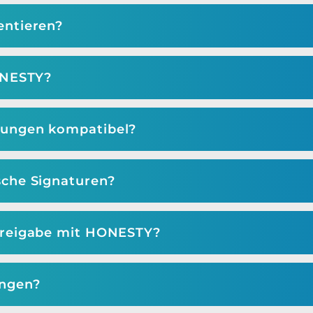
entieren?
ONESTY?
dungen kompatibel?
sche Signaturen?
freigabe mit HONESTY?
ngen?