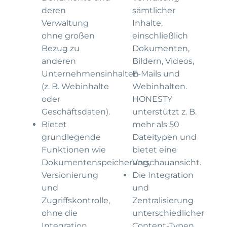
deren
sämtlicher
Verwaltung
Inhalte,
ohne großen
einschließlich
Bezug zu
Dokumenten,
anderen
Bildern, Videos,
Unternehmensinhalten
E-Mails und
(z. B. Webinhalte
Webinhalten.
oder
HONESTY
Geschäftsdaten).
unterstützt z. B.
Bietet
mehr als 50
grundlegende
Dateitypen und
Funktionen wie
bietet eine
Dokumentenspeicherung,
Vorschauansicht.
Versionierung
Die Integration
und
und
Zugriffskontrolle,
Zentralisierung
ohne die
unterschiedlicher
Integration
Content-Typen