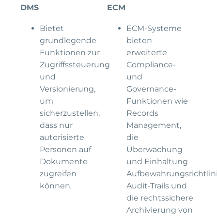
DMS
ECM
Bietet
ECM-Systeme
grundlegende
bieten
Funktionen zur
erweiterte
Zugriffssteuerung
Compliance-
und
und
Versionierung,
Governance-
um
Funktionen wie
sicherzustellen,
Records
dass nur
Management,
autorisierte
die
Personen auf
Überwachung
Dokumente
und Einhaltung
zugreifen
Aufbewahrungsrichtlin
können.
Audit-Trails und
die rechtssichere
Archivierung von